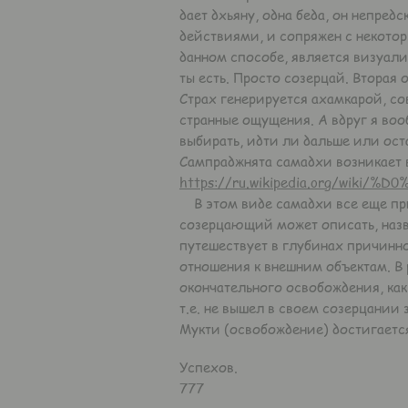
дает дхьяну, одна беда, он непред
действиями, и сопряжен с некотор
данном способе, является визуали
ты есть. Просто созерцай. Вторая 
Страх генерируется ахамкарой, со
странные ощущения. А вдруг я вооб
выбирать, идти ли дальше или оста
Сампраджнята самадхи возникает в
https://ru.wikipedia.org/wik
В этом виде самадхи все еще прис
созерцающий может описать, назва
путешествует в глубинах причинно
отношения к внешним объектам. В
окончательного освобождения, как 
т.е. не вышел в своем созерцании 
Мукти (освобождение) достигаетс
Успехов.
777