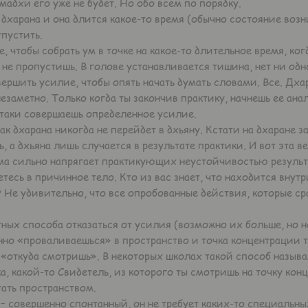
мадхи его уже не будет. Но обо всем по порядку.
 дхарана и она длится какое-то время (обычно состояние возн
тпустить.
тобы собрать ум в точке на какое-то длительное время, ког
 не пропустишь. В голове устанавливается тишина, нет ни од
ершить усилие, чтобы опять начать думать словами. Все. Дхар
езаметно. Только когда ты закончив практику, начнешь ее ана
 таки совершаешь определенное усилие.
к дхарана никогда не перейдет в дхьяну. Кстати на дхаране 
, а дхьяна лишь случается в результате практики. И вот эта в
ма сильно напрягает практикующих неустойчивостью результат
есь в причинное тело. Кто из вас знает, что находится внутр
 Не удивительно, что все опробованные действия, которые с
ых способа отказаться от усилия (возможно их больше, но не
но «проваливаешься» в пространство и точка концентрации т
 «откуда смотришь». В некоторых школах такой способ назыв
ка, какой-то Свидетель, из которого ты смотришь на точку ко
тать пространством.
совершенно спонтанный, он не требует каких-то специальны