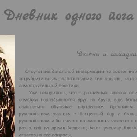
Дневник одного йога
Дхьяны и самадхи.
Отсутствие детальной информации по состояниям 
затруднительным распознавание тех опытов, котор
самостоятельной практики.
Уже говорилось, что в различных школах опис
самадхи накладываются друг на друга, еще боль
сожалению обучение внутренним практикам
руководством учителя – бесценный дар и больш
руководством я бы считал возможность контакта с 
раз в год во время даршана, дают ученику благ
ответов на его вопросы.