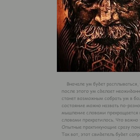
Вначале ум будет расплываться, уд
после этого ум сделает неожиданн
станет возможным собрать ум в бо
состояние можно назвать по-разном
мышление словами прекращается и
словами прекратилось. Что важно –
Опытные практикующие сразу поня
Так вот, этот свидетель будет соп