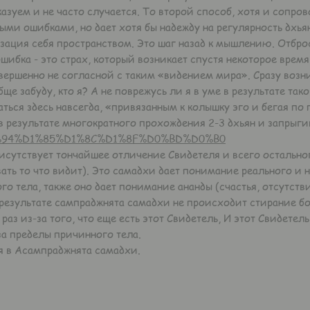
сказуем и не часто случается. То второй способ, хотя и сопр
ыми ошибками, но дает хотя бы надежду на регулярность дхь
зация себя пространством. Это шаг назад к мышлению. Отбрось
ошибка - это страх, который возникает спустя некоторое время 
вершенно не согласной с таким «видением мира». Сразу возн
ще забуду, кто я? А не поврежусь ли я в уме в результате та
ться здесь навсегда, «привязанным к колышку эго и бегая по 
 результате многократного прохождения 2-3 дхьян и запрыгив
i/%D0%94%D1%85%D1%8C%D1%8F%D0%BD%D0%B0
утствует тончайшее отличение Свидетеля и всего остального
ть то что видит). Это самадхи дает понимание реального и не
го тела, также оно дает понимание ананды (счастья, отсутств
 результате сампраджнята самадхи не происходит стирание б
раз из-за того, что еще есть этот Свидетель, И этот Свидетел
за пределы причинного тела.
я в Асампраджнята самадхи.