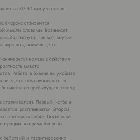
икает на 30-40 минуте после
да дхарана становится
ной мысли словами. Возникает
ана достигнута. Так вот, внутри
лизировать, поймешь, что
заканчивается волевые действия
ероятность вместо
ов. Ребята, в дхьяне вы уходите
и него, что там накопилось за
рабатывали на предыдущих этапах,
 сталкивался). Первый, когда в
еряется, расплывается. Второй,
ают «потерять себя». Логически
нцентрации во время дхараны.
х действий и гарантированно