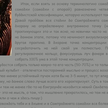
Итак, если взять за основу терминологию самад
самадхи (самадхи с опорой) равнозначно четв
буддистской класификации, которую используют так
Давай пройдем все стадии до Сампраджнята сам
дхарану на определенную внутреннюю точку (н
практикующих это и так ясно, но новички часто н
на данном этапе, потому что начинают визуализиро
другая практика. В дхаране точка концентрации
сосредоточить на ней свой ум полностью. 
регулировочное кольцо, фокусируешь луч фонаря 
собрать 100% ума в этой точке концентрации.
астся собрать только какую-то его часть (50-70%) и то тольк
ый кульбит - отвлечется посторонней мыслью и процесс возо
лее-менее устойчивый пучок хотя бы на 3-5 минут, то тут впе
у, но данное слово лучше всего его характеризует. Суть в то
 тем не менее где-то на бэкграунде находится некий Свидет
 это не мысль, о том, что мышление прекратилось, но тем не 
ли о чем я здесь пишу:)
ровождать тебя и в дхьяне и в Сампраджнята самадхи все боле