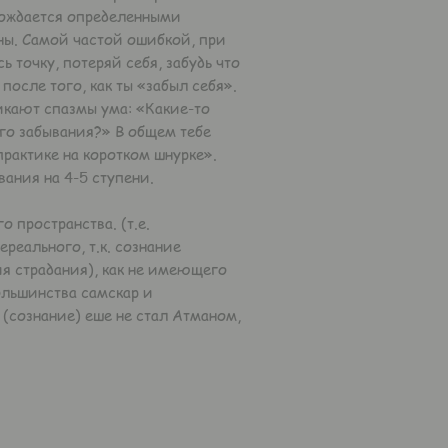
овождается определенными
яны. Самой частой ошибкой, при
 точку, потеряй себя, забудь что
после того, как ты «забыл себя».
икают спазмы ума: «Какие-то
кого забывания?» В общем тебе
практике на коротком шнурке».
ания на 4-5 ступени.
 пространства. (т.е.
реального, т.к. сознание
ия страдания), как не имеющего
ольшинства самскар и
ь (сознание) еше не стал Атманом,