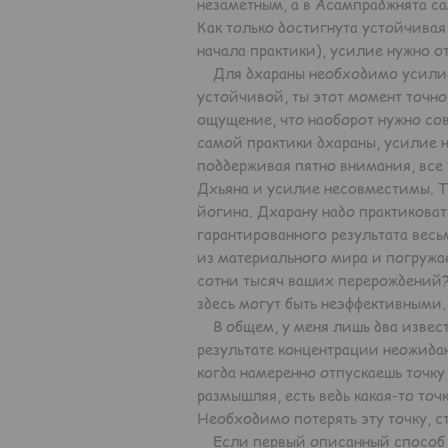
незаметным, а в Асампраджнята са
Как только достигнута устойчивая
начала практики), усилие нужно о
Для дхараны необходимо усилие, ч
устойчивой, ты этот момент точно
ощущение, что наоборот нужно сов
самой практики дхараны, усилие н
поддерживая пятно внимания, все
Дхьяна и усилие несовместимы. Та
йогина. Дхарану надо практиковать
гарантированного результата весь
из материального мира и погружает
сотни тысяч ваших перерождений?
здесь могут быть неэффективными.
В общем, у меня лишь два известн
результате концентрации неожидан
когда намеренно отпускаешь точку
размышляя, есть ведь какая-то точ
Необходимо потерять эту точку, с
Если первый описанный способ – 