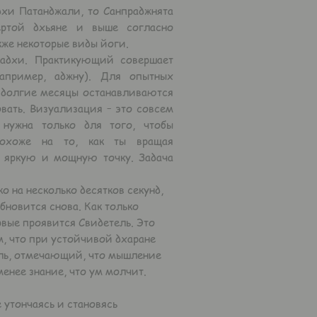
хи Патанджали, то Санпраджнята
ертой дхьяне и выше согласно
же некоторые виды йоги.
адхи. Практикующий совершает
апример, аджну). Для опытных
а долгие месяцы останавливаются
вать. Визуализация – это совсем
 нужна только для того, чтобы
Похоже на то, как ты вращая
в яркую и мощную точку. Задача
о на несколько десятков секунд,
бновится снова. Как только
рвые проявится Свидетель. Это
м, что при устойчивой дхаране
ель, отмечающий, что мышление
менее знание, что ум молчит.
е утончаясь и становясь